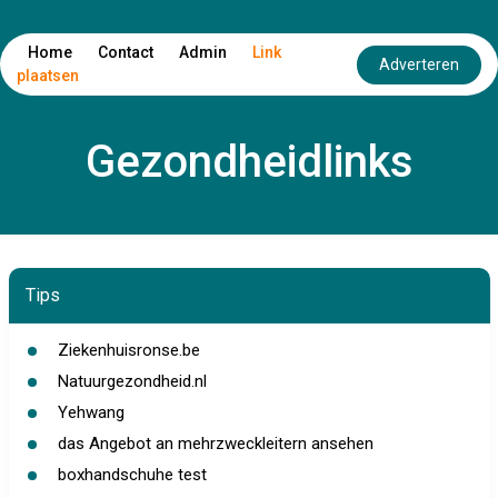
Home
Contact
Admin
Link
Adverteren
plaatsen
Gezondheidlinks
Tips
Ziekenhuisronse.be
Natuurgezondheid.nl
Yehwang
das Angebot an mehrzweckleitern ansehen
boxhandschuhe test